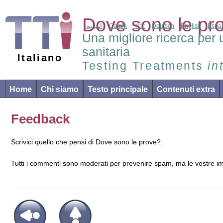
Dove sono le pr
العربية
Català
中文
Deutsch
English
Espa
Una migliore ricerca per 
sanitaria
Italiano
Testing Treatments
in
Home
Chi siamo
Testo principale
Contenuti extra
Feedback
Scrivici quello che pensi di Dove sono le prove?.
Tutti i commenti sono moderati per prevenire spam, ma le vostre i