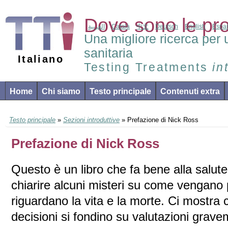
Dove sono le pr
العربية
Català
中文
Deutsch
English
Espa
Una migliore ricerca per 
sanitaria
Italiano
Testing Treatments
in
Home
Chi siamo
Testo principale
Contenuti extra
Testo principale
»
Sezioni introduttive
» Prefazione di Nick Ross
Prefazione di Nick Ross
Questo è un libro che fa bene alla salute
chiarire alcuni misteri su come vengano 
riguardano la vita e la morte. Ci mostr
decisioni si fondino su valutazioni grave