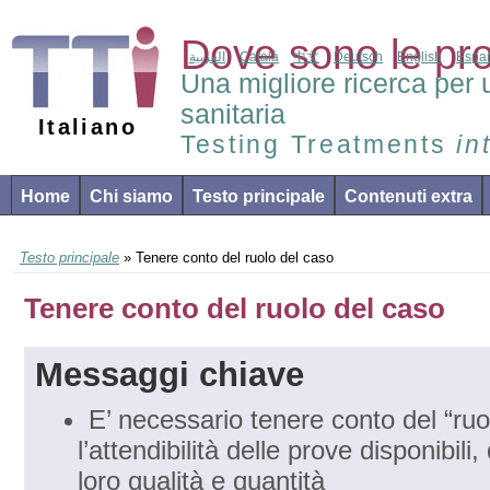
Dove sono le pr
العربية
Català
中文
Deutsch
English
Espa
Una migliore ricerca per 
sanitaria
Italiano
Testing Treatments
in
Home
Chi siamo
Testo principale
Contenuti extra
Testo principale
» Tenere conto del ruolo del caso
Tenere conto del ruolo del caso
Messaggi chiave
E’ necessario tenere conto del “ruo
l’attendibilità delle prove disponibili,
loro qualità e quantità