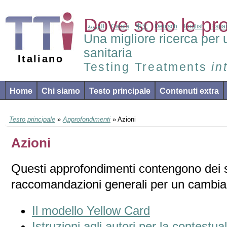
Dove sono le pr
العربية
Català
中文
Deutsch
English
Espa
Una migliore ricerca per 
sanitaria
Italiano
Testing Treatments
in
Home
Chi siamo
Testo principale
Contenuti extra
Testo principale
»
Approfondimenti
» Azioni
Azioni
Questi approfondimenti contengono dei su
raccomandazioni generali per un cambi
Il modello Yellow Card
Istruzioni agli autori per la contestual