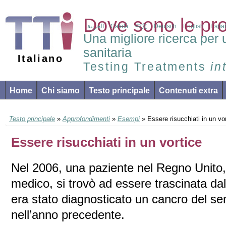
Dove sono le pr
العربية
Català
中文
Deutsch
English
Espa
Una migliore ricerca per 
sanitaria
Italiano
Testing Treatments
in
Home
Chi siamo
Testo principale
Contenuti extra
Testo principale
»
Approfondimenti
»
Esempi
» Essere risucchiati in un vo
Essere risucchiati in un vortice
Nel 2006, una paziente nel Regno Unito
medico, si trovò ad essere trascinata da
era stato diagnosticato un cancro del s
nell’anno precedente.