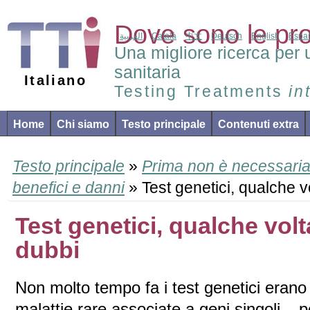
Dove sono le pr
العربية
Català
中文
Deutsch
English
Espa
Una migliore ricerca per 
sanitaria
Italiano
Testing Treatments
in
Home
Chi siamo
Testo principale
Contenuti extra
Testo principale
»
Prima non è necessari
benefici e danni
» Test genetici, qualche v
Test genetici, qualche volt
dubbi
Non molto tempo fa i test genetici erano 
malattie rare associate a geni singoli – p