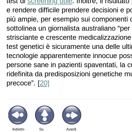
test di
screening utile
. Inoltre, il risulta
e rendere difficile prendere decisioni e 
più ampie, per esempio sui componenti d
sottolinea un giornalista australiano “per
strisciante e crescente medicalizzazione d
test genetici è sicuramente una delle ult
tecnologie apparentemente innocue poss
persone sane in pazienti spaventati, la c
ridefinita da predisposizioni genetiche m
precoce”. [
20]
Indietro
Su
Avanti