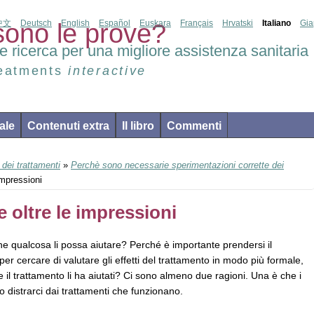
中文
Deutsch
English
Español
Euskara
Français
Hrvatski
Italiano
Gi
ono le prove?
e ricerca per una migliore assistenza sanitaria
reatments
interactive
ale
Contenuti extra
Il libro
Commenti
dei trattamenti
»
Perchè sono necessarie sperimentazioni corrette dei
impressioni
 oltre le impressioni
he qualcosa li possa aiutare? Perché è importante prendersi il
 per cercare di valutare gli effetti del trattamento in modo più formale,
e il trattamento li ha aiutati? Ci sono almeno due ragioni. Una è che i
 distrarci dai trattamenti che funzionano.