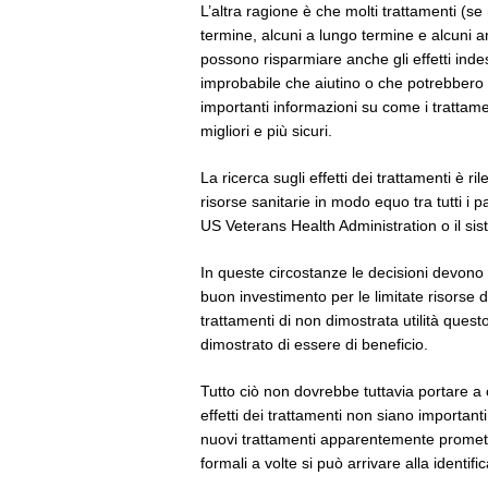
L’altra ragione è che molti trattamenti (se
termine, alcuni a lungo termine e alcuni an
possono risparmiare anche gli effetti indes
improbabile che aiutino o che potrebbero c
importanti informazioni su come i trattamen
migliori e più sicuri.
La ricerca sugli effetti dei trattamenti è 
risorse sanitarie in modo equo tra tutti i p
US Veterans Health Administration o il sist
In queste circostanze le decisioni devon
buon investimento per le limitate risorse d
trattamenti di non dimostrata utilità questo
dimostrato di essere di beneficio.
Tutto ciò non dovrebbe tuttavia portare a 
effetti dei trattamenti non siano important
nuovi trattamenti apparentemente promett
formali a volte si può arrivare alla identific