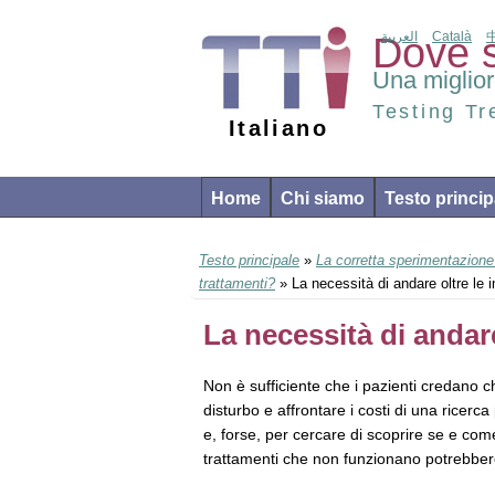
العربية
Català
Dove s
Una miglior
Testing T
Italiano
Home
Chi siamo
Testo princip
Testo principale
»
La corretta sperimentazione 
trattamenti?
» La necessità di andare oltre le 
La necessità di andare
Non è sufficiente che i pazienti credano c
disturbo e affrontare i costi di una ricerca
e, forse, per cercare di scoprire se e com
trattamenti che non funzionano potrebbero