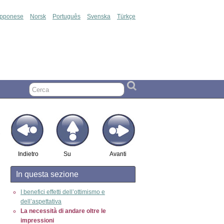
apponese
Norsk
Português
Svenska
Türkçe
Indietro
Su
Avanti
In questa sezione
I benefici effetti dell’ottimismo e
dell’aspettativa
La necessità di andare oltre le
impressioni