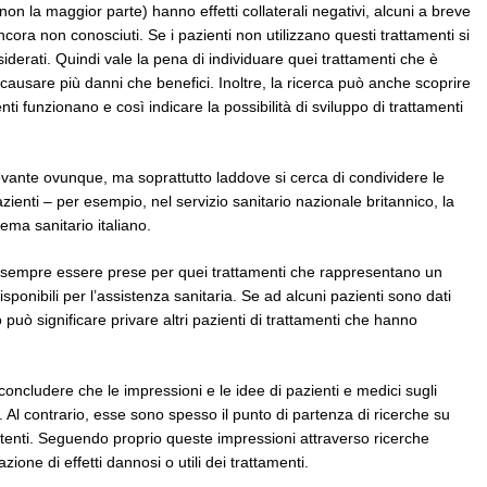
 non la maggior parte) hanno effetti collaterali negativi, alcuni a breve
cora non conosciuti. Se i pazienti non utilizzano questi trattamenti si
iderati. Quindi vale la pena di individuare quei trattamenti che è
ausare più danni che benefici. Inoltre, la ricerca può anche scoprire
ti funzionano e così indicare la possibilità di sviluppo di trattamenti
rilevante ovunque, ma soprattutto laddove si cerca di condividere le
azienti – per esempio, nel servizio sanitario nazionale britannico, la
ema sanitario italiano.
o sempre essere prese per quei trattamenti che rappresentano un
isponibili per l’assistenza sanitaria. Se ad alcuni pazienti sono dati
 può significare privare altri pazienti di trattamenti che hanno
concludere che le impressioni e le idee di pazienti e medici sugli
i. Al contrario, esse sono spesso il punto di partenza di ricerche su
enti. Seguendo proprio queste impressioni attraverso ricerche
azione di effetti dannosi o utili dei trattamenti.