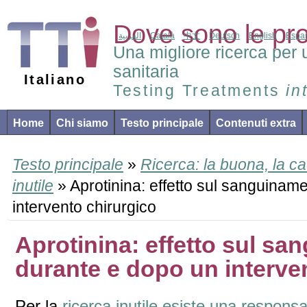
Dove sono le pr
العربية
Català
中文
Deutsch
English
Espa
Una migliore ricerca per 
sanitaria
Italiano
Testing Treatments
in
Home
Chi siamo
Testo principale
Contenuti extra
Testo principale
»
Ricerca: la buona, la catt
inutile
» Aprotinina: effetto sul sanguinam
intervento chirurgico
Aprotinina: effetto sul s
durante e dopo un interve
Per la
ricerca inutile esiste una responsab