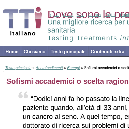
Dove sono le pr
العربية
Català
中文
Deutsch
English
Espa
Una migliore ricerca per 
sanitaria
Italiano
Testing Treatments
in
Home
Chi siamo
Testo principale
Contenuti extra
Testo principale
»
Approfondimenti
»
Esempi
» Sofismi accademici o scelt
Sofismi accademici o scelta ragio
“Dodici anni fa ho passato la lin
paziente quando, all’età di 33 anni
un cancro al seno. A quel tempo, e
dottorato di ricerca sui problemi di u