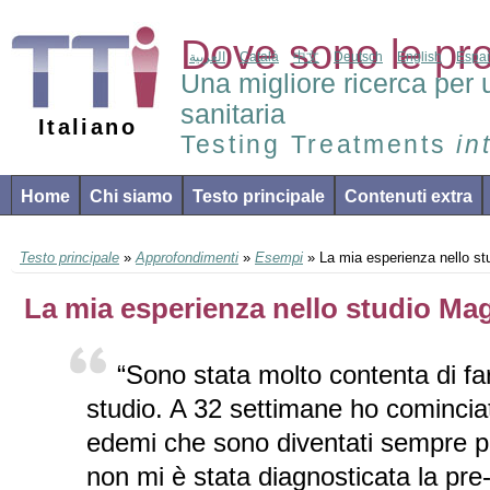
Dove sono le pr
العربية
Català
中文
Deutsch
English
Espa
Una migliore ricerca per 
sanitaria
Italiano
Testing Treatments
in
Home
Chi siamo
Testo principale
Contenuti extra
Testo principale
»
Approfondimenti
»
Esempi
» La mia esperienza nello st
La mia esperienza nello studio Ma
“Sono stata molto contenta di fa
studio. A 32 settimane ho comincia
edemi che sono diventati sempre pi
non mi è stata diagnosticata la pr