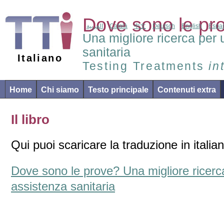
Dove sono le pr
العربية
Català
中文
Deutsch
English
Espa
Una migliore ricerca per 
sanitaria
Italiano
Testing Treatments
in
Home
Chi siamo
Testo principale
Contenuti extra
Il libro
Qui puoi scaricare la traduzione in itali
Dove sono le prove? Una migliore ricerc
assistenza sanitaria