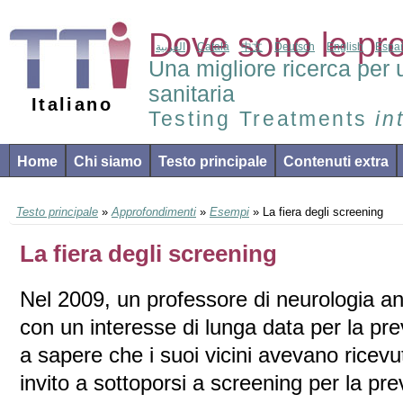
Dove sono le pr
العربية
Català
中文
Deutsch
English
Espa
Una migliore ricerca per 
sanitaria
Italiano
Testing Treatments
in
Home
Chi siamo
Testo principale
Contenuti extra
Testo principale
»
Approfondimenti
»
Esempi
» La fiera degli screening
La fiera degli screening
Nel 2009, un professore di neurologia a
con un interesse di lunga data per la pre
a sapere che i suoi vicini avevano ricev
invito a sottoporsi a screening per la pre