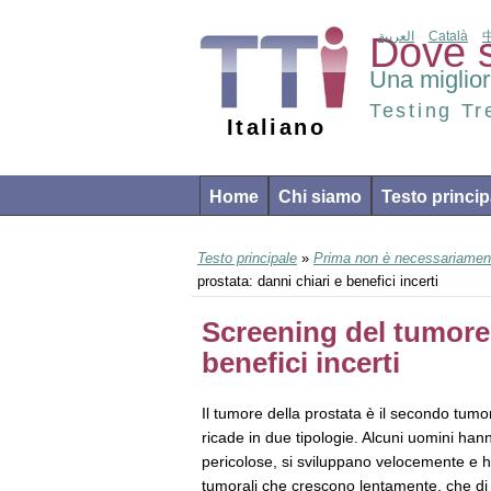
العربية
Català
Dove s
Una miglior
Testing T
Italiano
Home
Chi siamo
Testo princip
Testo principale
»
Prima non è necessariamen
prostata: danni chiari e benefici incerti
Screening del tumore 
benefici incerti
Il tumore della prostata è il secondo tumor
ricade in due tipologie. Alcuni uomini h
pericolose, si sviluppano velocemente e h
tumorali che crescono lentamente, che di 