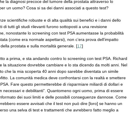
he la diagnosi precoce del tumore della prostata attraverso lo
ti per un uomo? Cosa si sa dei danni associati a questo test?
 scientifiche robuste e di alta qualità sui benefici e i danni dello
 di tutti gli studi rilevanti furono sottoposti a una revisione
he, nonostante lo screening con test PSA aumentasse la probabilità
stata (come era normale aspettarsi), non c’era prova dell’impatto
della prostata e sulla mortalità generale. [
17
]
petto a prima, e sta andando contro lo screening con test PSA. Richard
he la situazione dovrebbe cambiare e lo sta dicendo da molti anni. Nel
to che la mia scoperta 40 anni dopo sarebbe diventata un simile
rofitto. La comunità medica deve confrontarsi con la realtà e smettere
PSA. Fare questo permetterebbe di risparmiare miliardi di dollari e
non necessari e debilitanti”. Quantomeno ogni uomo, prima di essere
nformato dei suoi limiti e delle possibili conseguenze dannose. Come
ovrebbero essere avvisati che il test non può dire [loro] se hanno un
erso una selva di test e trattamenti che avrebbero fatto meglio a