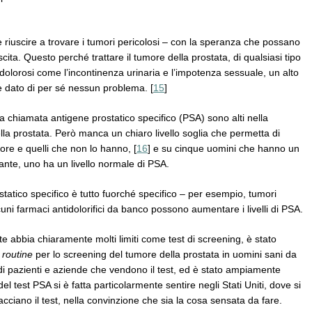
 riuscire a trovare i tumori pericolosi – con la speranza che possano
scita. Questo perché trattare il tumore della prostata, di qualsiasi tipo
ali dolorosi come l’incontinenza urinaria e l’impotenza sessuale, un alto
 dato di per sé nessun problema. [
15
]
za chiamata antigene prostatico specifico (PSA) sono alti nella
la prostata. Però manca un chiaro livello soglia che permetta di
ore e quelli che non lo hanno, [
16
] e su cinque uomini che hanno un
ante, uno ha un livello normale di PSA.
statico specifico è tutto fuorché specifico – per esempio, tumori
cuni farmaci antidolorifici da banco possono aumentare i livelli di PSA.
e abbia chiaramente molti limiti come test di screening, è stato
i
routine
per lo screening del tumore della prostata in uomini sani da
i di pazienti e aziende che vendono il test, ed è stato ampiamente
el test PSA si è fatta particolarmente sentire negli Stati Uniti, dove si
cciano il test, nella convinzione che sia la cosa sensata da fare.