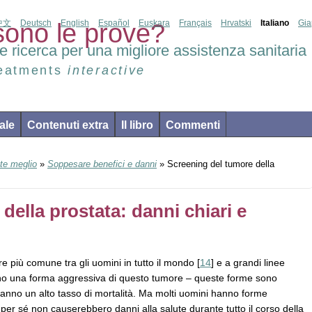
中文
Deutsch
English
Español
Euskara
Français
Hrvatski
Italiano
Gi
ono le prove?
e ricerca per una migliore assistenza sanitaria
reatments
interactive
ale
Contenuti extra
Il libro
Commenti
te meglio
»
Soppesare benefici e danni
» Screening del tumore della
della prostata: danni chiari e
e più comune tra gli uomini in tutto il mondo [
14
] e a grandi linee
anno una forma aggressiva di questo tumore – queste forme sono
anno un alto tasso di mortalità. Ma molti uomini hanno forme
per sé non causerebbero danni alla salute durante tutto il corso della