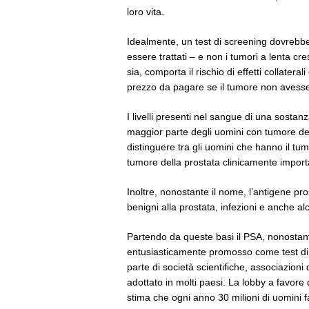
loro vita.
Idealmente, un test di screening dovrebbe
essere trattati – e non i tumori a lenta cre
sia, comporta il rischio di effetti collater
prezzo da pagare se il tumore non avesse
I livelli presenti nel sangue di una sostan
maggior parte degli uomini con tumore del
distinguere tra gli uomini che hanno il tum
tumore della prostata clinicamente import
Inoltre, nonostante il nome, l’antigene pro
benigni alla prostata, infezioni e anche al
Partendo da queste basi il PSA, nonostant
entusiasticamente promosso come test d
parte di società scientifiche, associazion
adottato in molti paesi. La lobby a favore d
stima che ogni anno 30 milioni di uomini fa