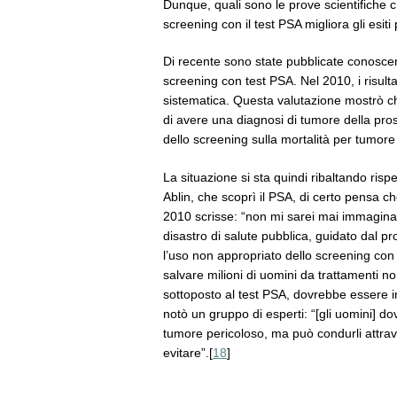
Dunque, quali sono le prove scientifiche c
screening con il test PSA migliora gli esi
Di recente sono state pubblicate conoscenze
screening con test PSA. Nel 2010, i risultati
sistematica. Questa valutazione mostrò c
di avere una diagnosi di tumore della pro
dello screening sulla mortalità per tumore 
La situazione si sta quindi ribaltando ris
Ablin, che scoprì il PSA, di certo pensa c
2010 scrisse: “non mi sarei mai immagina
disastro di salute pubblica, guidato dal p
l’uso non appropriato dello screening con 
salvare milioni di uomini da trattamenti 
sottoposto al test PSA, dovrebbe essere i
notò un gruppo di esperti: “[gli uomini] d
tumore pericoloso, ma può condurli attrav
evitare”.[
18
]