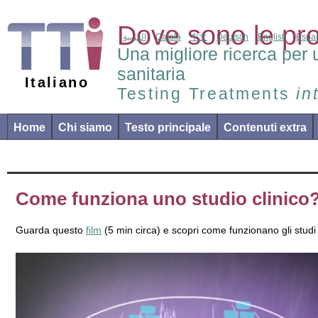
Dove sono le pr
العربية
Català
中文
Deutsch
English
Espa
Una migliore ricerca per 
sanitaria
Italiano
Testing Treatments
in
Home
Chi siamo
Testo principale
Contenuti extra
Come funziona uno studio clinico
Guarda questo
film
(5 min circa) e scopri come funzionano gli studi c