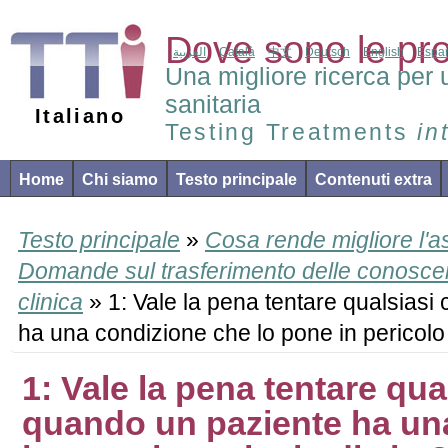
Dove sono le pr
العربية
Català
中文
Deutsch
English
Espa
Una migliore ricerca per 
sanitaria
Italiano
Testing Treatments
in
Home
Chi siamo
Testo principale
Contenuti extra
Testo principale
»
Cosa rende migliore l'a
Domande sul trasferimento delle conoscen
clinica
» 1: Vale la pena tentare qualsias
ha una condizione che lo pone in pericolo 
1: Vale la pena tentare qua
quando un paziente ha un