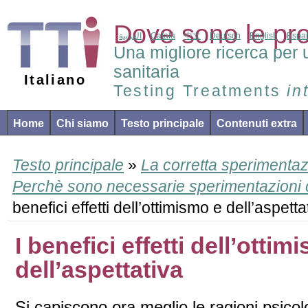
Dove sono le pr
العربية
Català
中文
Deutsch
English
Espa
Una migliore ricerca per 
sanitaria
Italiano
Testing Treatments
in
Home
Chi siamo
Testo principale
Contenuti extra
Testo principale
»
La corretta sperimentaz
Perchè sono necessarie sperimentazioni co
benefici effetti dell’ottimismo e dell’aspetta
I benefici effetti dell’ottim
dell’aspettativa
Si capiscono ora meglio le ragioni psico