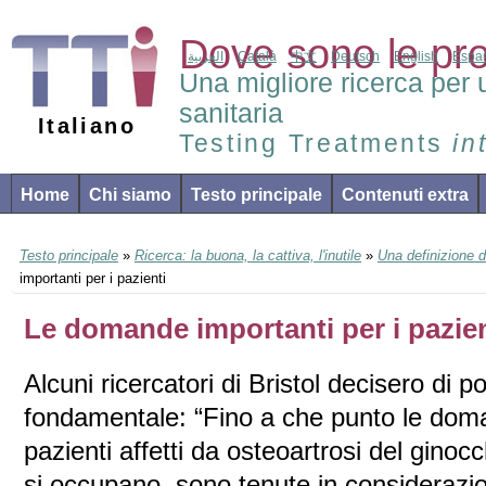
Dove sono le pr
العربية
Català
中文
Deutsch
English
Espa
Una migliore ricerca per 
sanitaria
Italiano
Testing Treatments
in
Home
Chi siamo
Testo principale
Contenuti extra
Testo principale
»
Ricerca: la buona, la cattiva, l'inutile
»
Una definizione di
importanti per i pazienti
Le domande importanti per i pazien
Alcuni ricercatori di Bristol decisero di 
fondamentale: “Fino a che punto le doman
pazienti affetti da osteoartrosi del ginocch
si occupano, sono tenute in considerazio