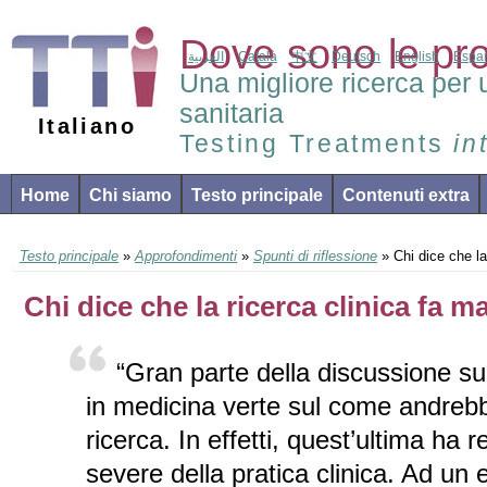
Dove sono le pr
العربية
Català
中文
Deutsch
English
Espa
Una migliore ricerca per 
sanitaria
Italiano
Testing Treatments
in
Home
Chi siamo
Testo principale
Contenuti extra
Testo principale
»
Approfondimenti
»
Spunti di riflessione
» Chi dice che la 
Chi dice che la ricerca clinica fa ma
“Gran parte della discussione sull
in medicina verte sul come andreb
ricerca. In effetti, quest’ultima ha 
severe della pratica clinica. Ad un